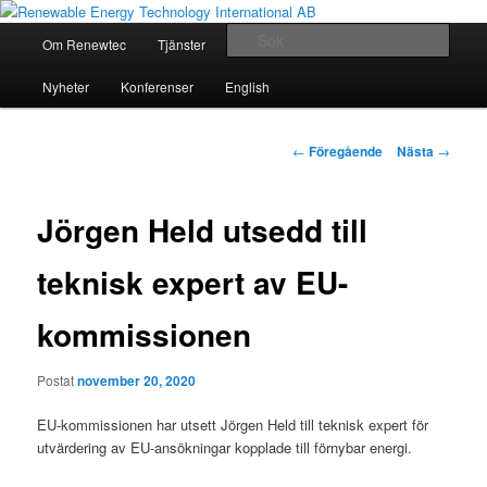
For a better world
Huvudmeny
Sök
Om Renewtec
Tjänster
Referenser
Kontakt
Hoppa
Renewable Energy Technology
Nyheter
Konferenser
English
till
International AB
huvudinnehåll
Inläggsnavigering
←
Föregående
Nästa
→
Jörgen Held utsedd till
teknisk expert av EU-
kommissionen
Postat
november 20, 2020
EU-kommissionen har utsett Jörgen Held till teknisk expert för
utvärdering av EU-ansökningar kopplade till förnybar energi.