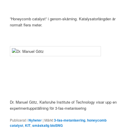
”Honeycomb catalyst” i genom-skärning. Katalysatorlängden är
normalt flera meter.
Dr. Manuel Götz, Karlsruhe Institute of Technology visar upp en
experimentuppställning för 3-fas-metanisering
Publicerat i
Nyheter
|
Märkt
3-fas-metanisering
,
honeycomb
catalyst
,
KIT
,
småskalig bioSNG