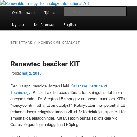
For a better world
Huvudmeny
Sök
Om Renewtec
Tjänster
Referenser
Kontakt
Hoppa
Hoppa
Renewable Energy Technology
Nyheter
Konferenser
English
till
till
International AB
huvudinnehåll
sekundärt
ETIKETTARKIV:
HONEYCOMB CATALYST
innehåll
Renewtec besöker KIT
Postat
maj 2, 2015
Den 30 april besökte Jörgen Held
Karlsruhe Institute of
Technology
, KIT, ett av Europas största forskningsinstitut inom
energiområdet. Dr. Siegfried Bajohr gav en presentation om KIT:s
”honeycomb methanation catalyst”. Katalysatorn har potential att
reducera investeringskostnaden vilket är fördelaktigt, speciellt för
småskaliga anläggningar. Katalysatorn testas i pilotskala vid
Cortus förgasningsanläggning i Köping.