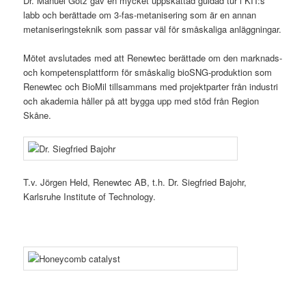
Dr. Manuel Götz gav en mycket uppskattad guidad tur i KIT:s
labb och berättade om 3-fas-metanisering som är en annan
metaniseringsteknik som passar väl för småskaliga anläggningar.
Mötet avslutades med att Renewtec berättade om den marknads-
och kompetensplattform för småskalig bioSNG-produktion som
Renewtec och BioMil tillsammans med projektparter från industri
och akademia håller på att bygga upp med stöd från Region
Skåne.
T.v. Jörgen Held, Renewtec AB, t.h. Dr. Siegfried Bajohr,
Karlsruhe Institute of Technology.