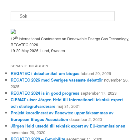
S
ö
k
th
12
International Conference on Renewable Energy Gas Technology,
REGATEC 2026
19-20 May 2026, Lund, Sweden
SENASTE INLÄGGEN
REGATEC i debattartikel om biogas
februari 20, 2026
REGATEC 2026 med Sveriges vassaste debattör
november 26,
2025
REGATEC 2024 is in good progress
september 17, 2023
CIEMAT utser Jörgen Held till internationell teknisk expert
och strategiutvärderare
maj 31, 2021
Projekt koordinerat av Renewtec uppmärksammas av
European Biogas Association
december 2, 2020
Jörgen Held utsedd till teknisk expert av EU-kommissionen
november 20, 2020
REGATEC 2020 – G-mobility
september 11, 2020