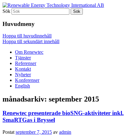
Sök
For a better world
Renewable Energy Technology
Huvudmeny
International AB
Hoppa till huvudinnehåll
Hoppa till sekundärt innehåll
Om Renewtec
Tjänster
Referenser
Kontakt
Nyheter
Konferenser
English
månadsarkiv:
september 2015
Renewtec presenterade bioSNG-aktiviteter inkl.
SmaRTGas i Bryssel
Postat
september 7, 2015
av
admin