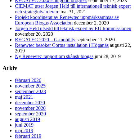
REGATEC 2024 is in good progress
september 17, 2023
CIEMAT utser Jörgen Held till internationell teknisk expert
och strategiutvärderare
maj 31, 2021
Projekt koordinerat av Renewtec uppmärksammas av
European Biogas Association
december 2, 2020
Jörgen Held utsedd till teknisk expert av EU-kommissionen
november 20, 2020
REGATEC 2020 – G-mobility
september 11, 2020
Renewtec besöker Cortus installation i Höganäs
augusti 22,
2019
Ny Renewtec-rapport om skånsk biogas
juni 28, 2019
Arkiv
februari 2026
november 2025
september 2023
maj 2021
december 2020
november 2020
september 2020
augusti 2019
juni 2019
maj 2019
februari 2019