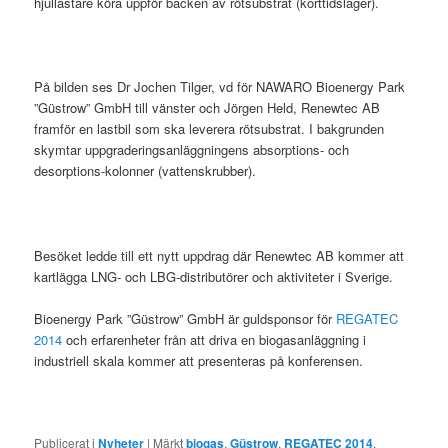
hjullastare köra uppför backen av rötsubstrat (korttidslager).
På bilden ses Dr Jochen Tilger, vd för NAWARO Bioenergy Park
”Güstrow” GmbH till vänster och Jörgen Held, Renewtec AB
framför en lastbil som ska leverera rötsubstrat. I bakgrunden
skymtar uppgraderingsanläggningens absorptions- och
desorptions-kolonner (vattenskrubber).
Besöket ledde till ett nytt uppdrag där Renewtec AB kommer att
kartlägga LNG- och LBG-distributörer och aktiviteter i Sverige.
Bioenergy Park ”Güstrow” GmbH är guldsponsor för
REGATEC
2014
och erfarenheter från att driva en biogasanläggning i
industriell skala kommer att presenteras på konferensen.
Publicerat i
Nyheter
|
Märkt
biogas
,
Güstrow
,
REGATEC 2014
,