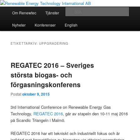
For a better world
Huvudmeny
Sök
Om Renewtec
Tjänster
Referenser
Kontakt
Hoppa
Hoppa
Renewable Energy Technology
Nyheter
Konferenser
English
till
till
International AB
huvudinnehåll
sekundärt
ETIKETTARKIV:
UPPGRADERING
innehåll
REGATEC 2016 – Sveriges
största biogas- och
förgasningskonferens
Postat
oktober 9, 2015
3rd International Conference on Renewable Energy Gas
Technology,
REGATEC 2016
, går av stapeln den 10-11 maj 2016
på Scandic Triangeln i Malmö.
REGATEC 2016 har ett tekniskt och industriellt fokus och är
inriktad mot framställning av biometan via rötning/uppgradering