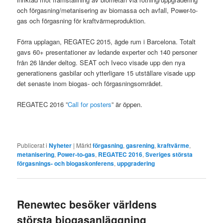
och förgasning/metanisering av biomassa och avfall, Power-to-
gas och förgasning för kraftvärmeproduktion.
Förra upplagan, REGATEC 2015, ägde rum i Barcelona. Totalt
gavs 60+ presentationer av ledande experter och 140 personer
från 26 länder deltog. SEAT och Iveco visade upp den nya
generationens gasbilar och ytterligare 15 utställare visade upp
det senaste inom biogas- och förgasningsområdet.
REGATEC 2016 ”
Call for posters
” är öppen.
Publicerat i
Nyheter
|
Märkt
förgasning
,
gasrening
,
kraftvärme
,
metanisering
,
Power-to-gas
,
REGATEC 2016
,
Sveriges största
förgasnings- och biogaskonferens
,
uppgradering
Renewtec besöker världens
största biogasanläggning