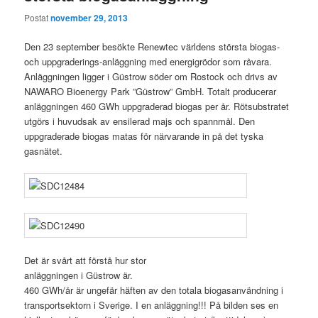
Postat
november 29, 2013
Den 23 september besökte Renewtec världens största biogas-
och uppgraderings-anläggning med energigrödor som råvara.
Anläggningen ligger i Güstrow söder om Rostock och drivs av
NAWARO Bioenergy Park ”Güstrow” GmbH. Totalt producerar
anläggningen 460 GWh uppgraderad biogas per år. Rötsubstratet
utgörs i huvudsak av ensilerad majs och spannmål. Den
uppgraderade biogas matas för närvarande in på det tyska
gasnätet.
Det är svårt att förstå hur stor
anläggningen i Güstrow är.
460 GWh/år är ungefär häften av den totala biogasanvändning i
transportsektorn i Sverige. I en anläggning!!! På bilden ses en