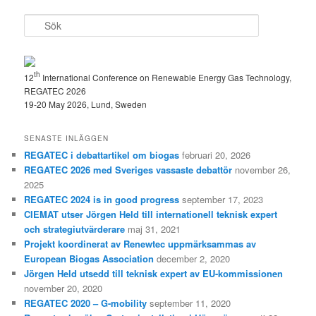
S
ö
k
th
12
International Conference on Renewable Energy Gas Technology,
REGATEC 2026
19-20 May 2026, Lund, Sweden
SENASTE INLÄGGEN
REGATEC i debattartikel om biogas
februari 20, 2026
REGATEC 2026 med Sveriges vassaste debattör
november 26,
2025
REGATEC 2024 is in good progress
september 17, 2023
CIEMAT utser Jörgen Held till internationell teknisk expert
och strategiutvärderare
maj 31, 2021
Projekt koordinerat av Renewtec uppmärksammas av
European Biogas Association
december 2, 2020
Jörgen Held utsedd till teknisk expert av EU-kommissionen
november 20, 2020
REGATEC 2020 – G-mobility
september 11, 2020