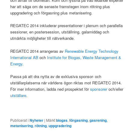
och avfall till biometan. Kom och lyssna på vad ledande experter
har att säga om de senaste framstegen inom rötning plus
uppgradering och förgasning plus metanisering.
REGATEC 2014 inkluderar presentationer i plenum och parallella
sessioner, en postersession, utställning, galamiddag och
utmärkta möjligheter till nätverkande.
REGATEC 2014 arrangeras av
Renewable Energy Technology
International AB
och
Institute for Biogas, Waste Management &
Energy
.
Passa på att dra nytta av de exklusiva sponsor- och
utställarplatserna när världens ögon riktas mot REGATEC 2014.
För mer information, ladda ned prospektet för
sponsorer
och/eller
utställare
.
Publicerat i
Nyheter
|
Märkt
biogas
,
förgasning
,
gasrening
,
metanisering
,
rötning
,
uppgradering